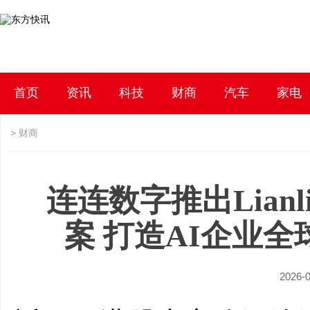
首页
资讯
科技
财商
汽车
家电
>
财商
连连数字推出Lianl
案 打造AI企业
2026-0