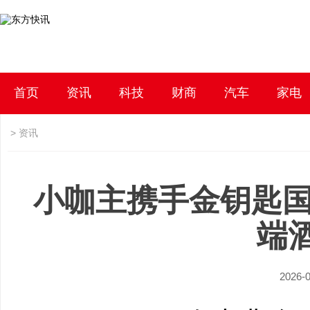
首页
资讯
科技
财商
汽车
家电
>
资讯
小咖主携手金钥匙国
端
2026-0