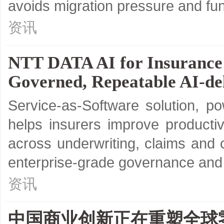
avoids migration pressure and fun
资讯
NTT DATA AI for Insurance
Governed, Repeatable AI-del
Service-as-Software solution, p
helps insurers improve productiv
across underwriting, claims and 
enterprise-grade governance an
资讯
中国商业创新正在重塑全球