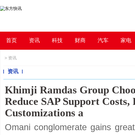
首页
资讯
科技
财商
汽车
家电
>
资讯
资讯
Khimji Ramdas Group Choose
Reduce SAP Support Costs, 
Customizations a
Omani conglomerate gains greate